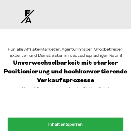
Für alle Affiliate-Marketer, Agenturinhaber, Shopbetreiber,
Experten und Dienstleister im deutschsprachigen Raum!
Unverwechselbarkeit mit starker
Positionierung und hochkonvertierende
Verkaufsprozesse
(Verwandle Deine Interessenten nach wenigen Schritten in Kunden)
Sie sehen gerade einen Platzhalterinhalt von
Trustpilot
. Um
auf den eigentlichen Inhalt zuzugreifen, klicken Sie auf die
Schaltfläche unten. Bitte beachten Sie, dass dabei Daten an
Drittanbieter weitergegeben werden.
Inhalt entsperren