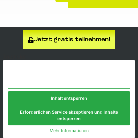
Jetzt gratis teilnehmen!
Trustpilot
Sie sehen gerade einen Platzhalterinhalt von
Trustpilot
. Um
auf den eigentlichen Inhalt zuzugreifen, klicken Sie auf die
Schaltfläche unten. Bitte beachten Sie, dass dabei Daten an
Drittanbieter weitergegeben werden.
Inhalt entsperren
Erforderlichen Service akzeptieren und Inhalte
entsperren
Mehr Informationen