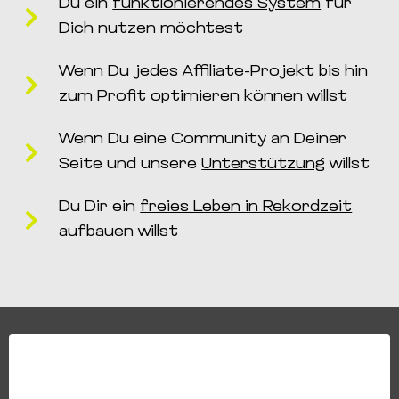
Du ein
funktionierendes System
für
Dich nutzen möchtest
Wenn Du
jedes
Affiliate-Projekt bis hin
zum
Profit optimieren
können willst
Wenn Du eine Community an Deiner
Seite und unsere
Unterstützung
willst
Du Dir ein
freies Leben in Rekordzeit
aufbauen willst
Sie sehen gerade einen Platzhalterinhalt von
Standard
. Um
auf den eigentlichen Inhalt zuzugreifen, klicken Sie auf den
Button unten. Bitte beachten Sie, dass dabei Daten an