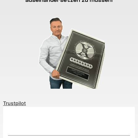
auseinandersetzen zu müssen!
Trustpilot
Sie sehen gerade einen Platzhalterinhalt von
Trustpilot
. Um
auf den eigentlichen Inhalt zuzugreifen, klicken Sie auf die
Schaltfläche unten. Bitte beachten Sie, dass dabei Daten an
Drittanbieter weitergegeben werden.